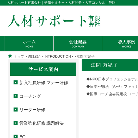
人材サポート有限会社｜研修セミナー・人材開発・人事コンサル｜静岡
トップ
>
講師紹介 - INTRODUCTION -
> 江間 万紀子
江間 万紀子
◆NPO日本プロフェッショナ
新入社員研修 マナー研修
◆日本FP協会（AFP）ファィ
◆国際コーチ協会認定校 コー
コーチング
リーダー研修
営業強化研修 課題解決
EQ