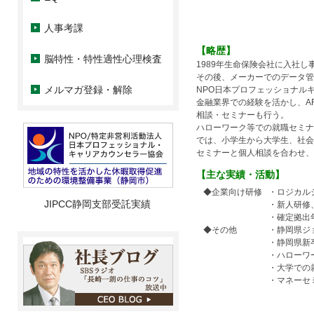
人事考課
】
【略歴
脳特性・特性適性心理検査
1989年生命保険会社に入社
その後、メーカーでのデータ管
メルマガ登録・解除
NPO日本プロフェッショナル
金融業界での経験を活かし、A
相談・セミナーも行う。
ハローワーク等での就職セミナ
では、小学生から大学生、社会
セミナーと個人相談を合わせ
実績・活動】
【主な
◆企業向け研修
・ロジカル
JIPCC静岡支部受託実績
・新人研修
・確定拠出
◆その他
・静岡県ジ
・静岡県新
・ハローワ
・大学での
・マネーセ