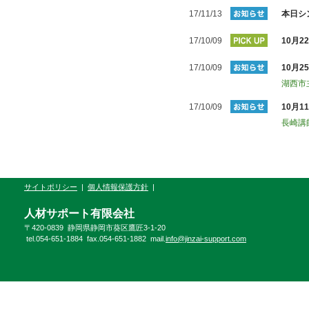
17/11/13
本日シ
17/10/09
10月
17/10/09
10月
湖西市
17/10/09
10月
長崎講
サイトポリシー
|
個人情報保護方針
|
人材サポート有限会社
〒420-0839 静岡県静岡市葵区鷹匠3-1-20
tel.054-651-1884 fax.054-651-1882 mail.
info@jinzai-support.com