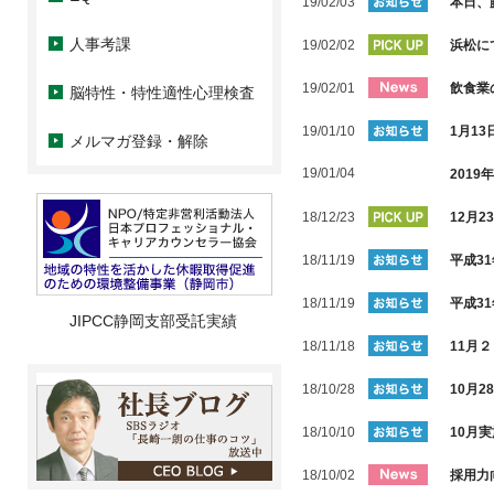
19/02/03
本日、
人事考課
19/02/02
浜松に
19/02/01
飲食業
脳特性・特性適性心理検査
19/01/10
1月1
メルマガ登録・解除
19/01/04
201
18/12/23
12月
18/11/19
平成3
18/11/19
平成3
JIPCC静岡支部受託実績
18/11/18
11月
18/10/28
10月
18/10/10
10月
18/10/02
採用力