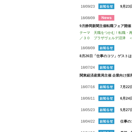
18/09/23
9月2
18/08/09
9月静岡新聞主催転職フェア開催
テーマ 天職をつかむ！転職・
／３０ プラザヴェルデ沼津 ＜セミ
18/08/09
8月26日「仕事のコツ」ゲスト
18/07/24
関東経済産業局主催 企業向け
18/07/16
7月2
18/06/11
6月2
18/05/23
5月2
18/04/22
仕事の