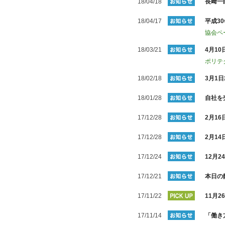
18/04/18
長﨑一
18/04/17
平成3
協会ペ
18/03/21
4月1
ポリテ
18/02/18
3月1
18/01/28
自社を
17/12/28
2月1
17/12/28
2月1
17/12/24
12月
17/12/21
本日の
17/11/22
11月
17/11/14
「働き